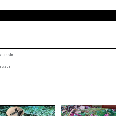
cher coton
passage