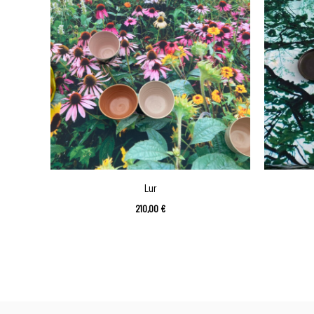
Lur
210,00
€