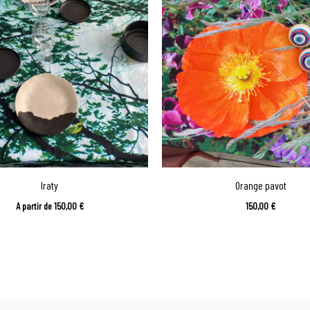
Iraty
Orange pavot
A partir de
150,00
€
150,00
€