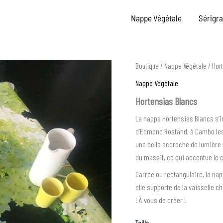
Nappe Végétale
Sérigr
quantité
Boutique
/
Nappe Végétale
/ Hor
de
Nappe Végétale
Hortensias
Blancs
Hortensias Blancs
La nappe Hortensias Blancs s’i
d’Edmond Rostand, à Cambo les
une belle accroche de lumière 
du massif, ce qui accentue le c
Carrée ou rectangulaire, la napp
elle supporte de la vaisselle 
! À vous de créer !
Taille