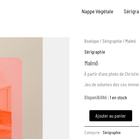
Nappe Végétale
Sérigr
quantité
Boutique
/
Sérigraphie
/ Malmö
de
Sérigraphie
Malmö
Malmö
À partir d’une photo de Christi
Jeu de volumes des ces immens
Disponibilité :
1 en stock
Ajouter au panier
Catégorie :
Sérigraphie