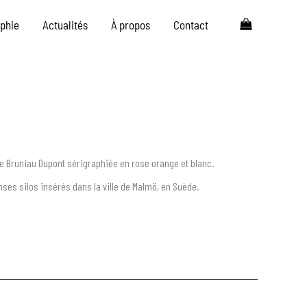
aphie
Actualités
À propos
Contact
ne Bruniau Dupont sérigraphiée en rose orange et blanc.
es silos insérés dans la ville de Malmö, en Suède.