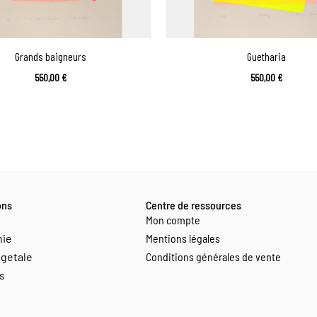
Grands baigneurs
Guetharia
550,00
€
550,00
€
ons
Centre de ressources
Mon compte
hie
Mentions légales
getale
Conditions générales de vente
s