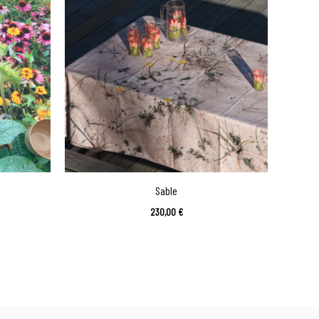
Sable
230,00
€