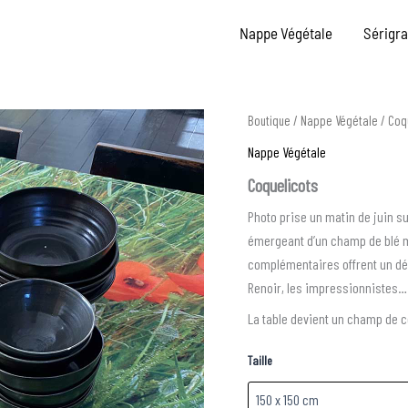
Nappe Végétale
Sérigr
quantité
Boutique
/
Nappe Végétale
/ Coq
de
Nappe Végétale
Coquelicots
Coquelicots
Photo prise un matin de juin s
émergeant d’un champ de blé m’
complémentaires offrent un déco
Renoir, les impressionnistes…
La table devient un champ de c
Taille