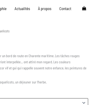
aphie
Actualités
À propos
Contact
uelicots
ur un bord de route en Charente maritime. Les tâches rouges
ont interpellée… ont attiré mon regard. Les couleurs
r vif et gai qui rappelle souvent notre enfance, les peintures de
oquelicots, un déjeuner sur l’herbe.