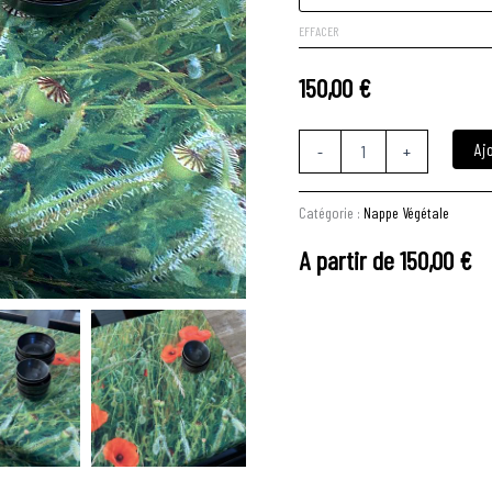
EFFACER
150,00
€
Aj
-
+
Catégorie :
Nappe Végétale
A partir de
150,00
€