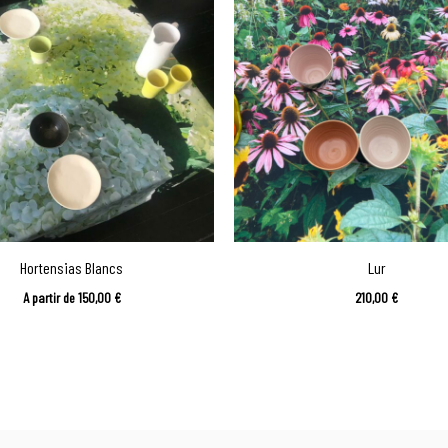
Hortensias Blancs
Lur
A partir de
150,00
€
210,00
€