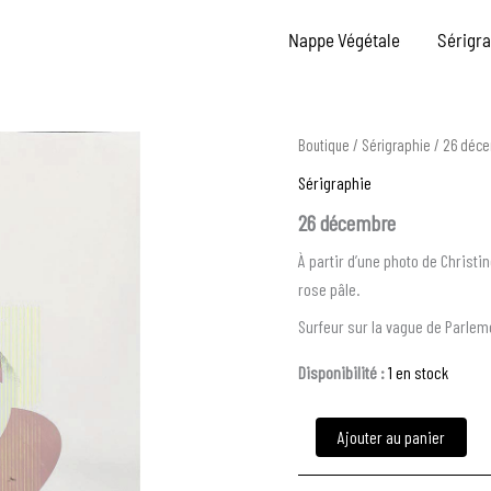
Nappe Végétale
Sérigr
quantité
Boutique
/
Sérigraphie
/ 26 déc
de
Sérigraphie
26
décembre
26 décembre
À partir d’une photo de Christi
rose pâle.
Surfeur sur la vague de Parlem
Disponibilité :
1 en stock
Ajouter au panier