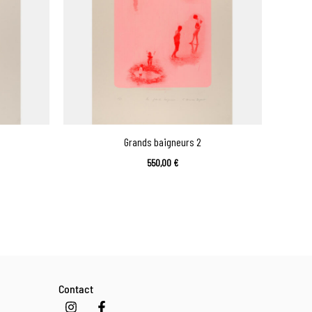
Grands baigneurs 2
550,00
€
Contact
I
F