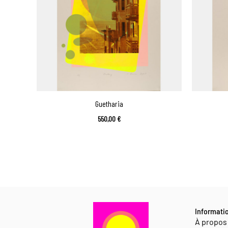
Guetharia
550,00
€
Informati
À propos