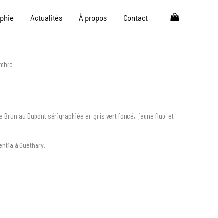
aphie
Actualités
À propos
Contact
embre
ne Bruniau Dupont sérigraphiée en gris vert foncé, jaune fluo et
entia à Guéthary.