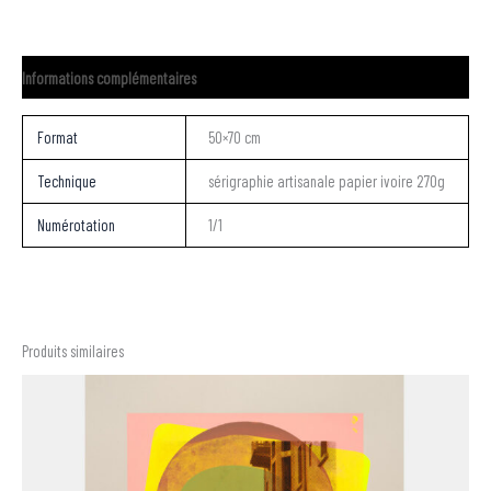
Informations complémentaires
Format
50×70 cm
Technique
sérigraphie artisanale papier ivoire 270g
Numérotation
1/1
Produits similaires