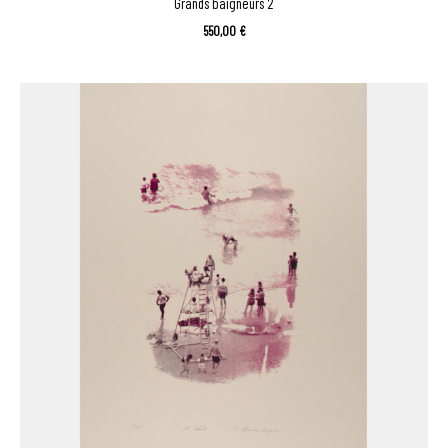
Grands baigneurs 2
550,00
€