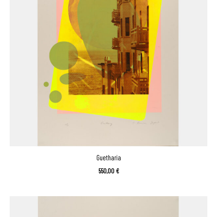
Guetharia
550,00
€