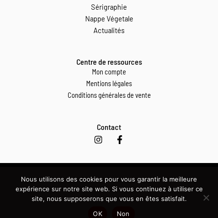
Sérigraphie
Nappe Végetale
Actualités
Centre de ressources
Mon compte
Mentions légales
Conditions générales de vente
Contact
I
F
n
a
s
c
t
e
a
b
g
o
Nous utilisons des cookies pour vous garantir la meilleure
Copyright © 2024 | Christine Bruniau Dupont
r
o
expérience sur notre site web. Si vous continuez à utiliser ce
a
k
site, nous supposerons que vous en êtes satisfait.
m
-
f
OK
Non