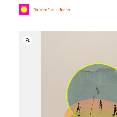
Aller
Christine Bruniau Dupont
au
contenu