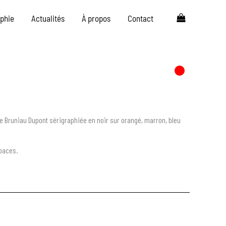
aphie
Actualités
À propos
Contact
ine Bruniau Dupont sérigraphiée en noir sur orangé, marron, bleu
paces.