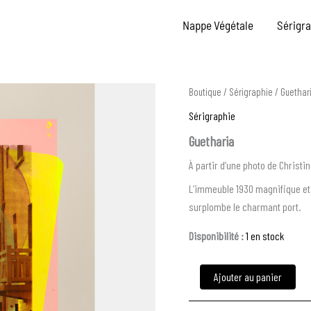
Nappe Végétale
Sérigr
quantité
Boutique
/
Sérigraphie
/ Guethar
de
Sérigraphie
Guetharia
Guetharia
À partir d’une photo de Christi
L’immeuble 1930 magnifique et
surplombe le charmant port.
Disponibilité :
1 en stock
Ajouter au panier