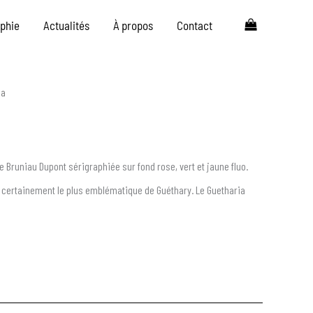
aphie
Actualités
À propos
Contact
ia
ne Bruniau Dupont sérigraphiée sur fond rose, vert et jaune fluo.
 certainement le plus emblématique de Guéthary. Le Guetharia